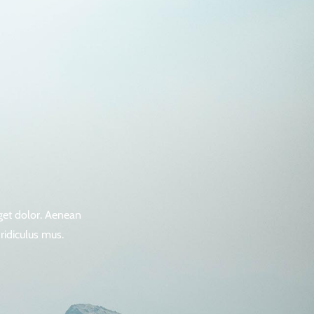
get dolor. Aenean
ridiculus mus.