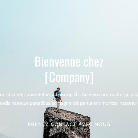
Bienvenue chez
[Company]
r sit amet, consectetuer adipiscing elit. Aenean commodo ligula e
ciis natoque penatibus et magnis dis parturient montes, nascetur 
PRENEZ CONTACT AVEC NOUS